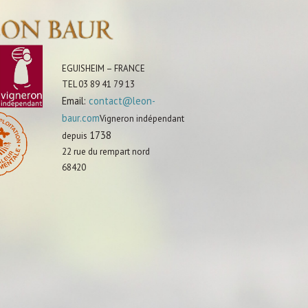
EGUISHEIM – FRANCE
TEL 03 89 41 79 13
Email:
contact@leon-
baur.com
Vigneron indépendant
1738
depuis
22 rue du rempart nord
68420