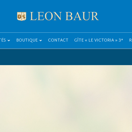
TÉS
BOUTIQUE
CONTACT
GÎTE « LE VICTORIA » 3*
R