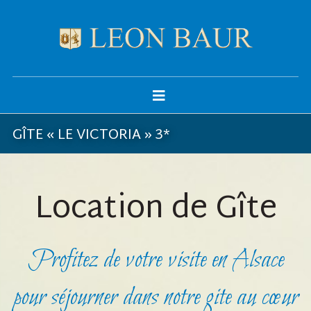
GÎTE « LE VICTORIA » 3*
Location de Gîte
Profitez de votre visite en Alsace
pour séjourner dans notre gite au cœur