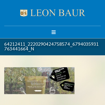
64212411_2220290424758574_6794035931
763441664_N