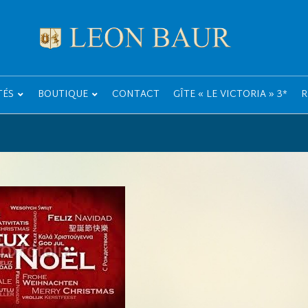
TÉS
BOUTIQUE
CONTACT
GÎTE « LE VICTORIA » 3*
R