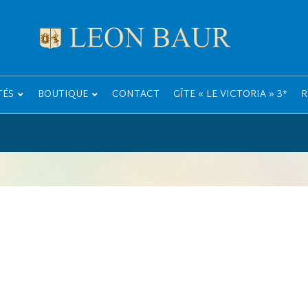
TÉS
BOUTIQUE
CONTACT
GÎTE « LE VICTORIA » 3*
R