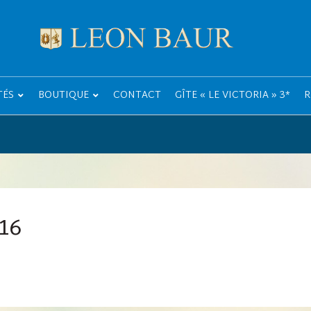
TÉS
BOUTIQUE
CONTACT
GÎTE « LE VICTORIA » 3*
R
16