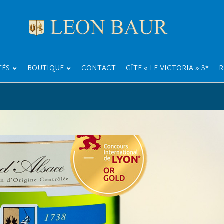
TÉS
BOUTIQUE
CONTACT
GÎTE « LE VICTORIA » 3*
R