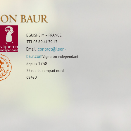
EGUISHEIM – FRANCE
TEL 03 89 41 79 13
Email:
contact@leon-
baur.com
Vigneron indépendant
1738
depuis
22 rue du rempart nord
68420