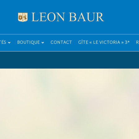
TÉS
BOUTIQUE
CONTACT
GÎTE « LE VICTORIA » 3*
R