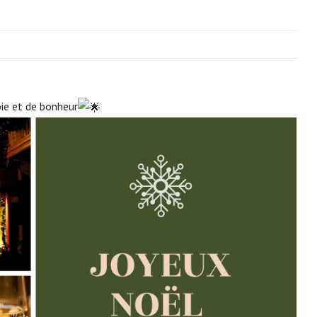
ie et d
e bonheur