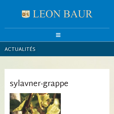
ACTUALITÉS
sylavner-grappe