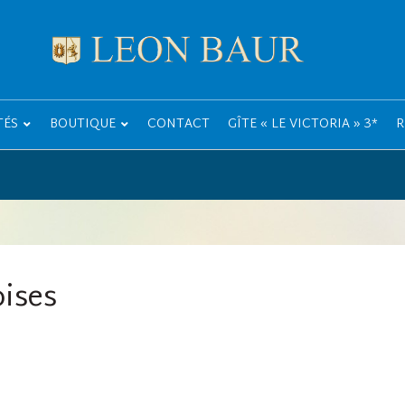
TÉS
BOUTIQUE
CONTACT
GÎTE « LE VICTORIA » 3*
R
oises